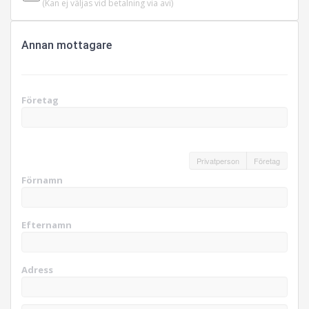
(Kan ej väljas vid betalning via avi)
Annan mottagare
Företag
Privatperson
Företag
Förnamn
Efternamn
Adress